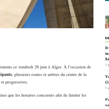
D
Il
in
Sé
7 
ements ce vendredi 26 juin à Alger. À l’occasion de
cipants
, plusieurs routes et artères du centre de la
To
 et progressives.
GN
7 
nsi que les horaires concernés afin de limiter les
Pa
vo