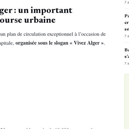
7 
ger : un important
Pa
course urbaine
cr
s
un plan de circulation exceptionnel à l’occasion de
7 
organisée sous le slogan « Vivez Alger »
apitale,
.
Ba
s’
7 