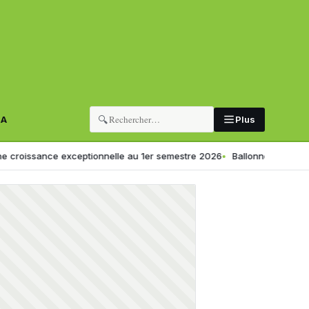
🔍
RA
Plus
ce exceptionnelle au 1er semestre 2026
Ballonnements ou digestion lente