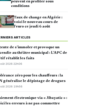
peuvent en profiter sous
conditions
Taux de change en Algérie :
voici le nouveau cours de
l’euro ce jeudi 6 août
ERNIERS ARTICLES
 tente de s’immoler et provoque un
cendie au théâtre municipal : L’APC de
tif rétablit les faits
août 2026
·
22h06
lérance zéro pour les chauffeurs : la
 généralise le dépistage de drogues
août 2026
·
19h56
iement électronique via « Jibayatic » :
ici les erreurs à ne pas commettre