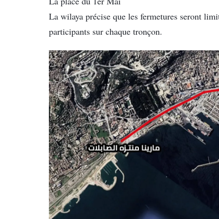
La place du 1er Mai
La wilaya précise que les fermetures seront limi
participants sur chaque tronçon.