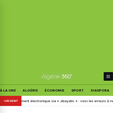
À LA UNE
ALGÉRIE
ÉCONOMIE
SPORT
DIASPORA
aiement électronique via « Jibayatic » : voici les erreurs à ne pas com
URGENT