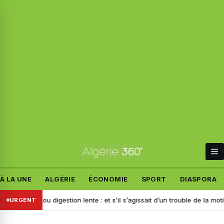
À LA UNE
ALGÉRIE
ÉCONOMIE
SPORT
DIASPORA
nts ou digestion lente : et s’il s’agissait d’un trouble de la motilité ?
URGENT