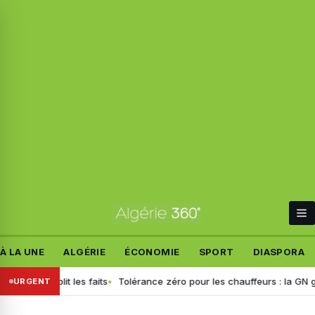
À LA UNE
ALGÉRIE
ÉCONOMIE
SPORT
DIASPORA
f rétablit les faits
Tolérance zéro pour les chauffeurs : la GN généra
URGENT