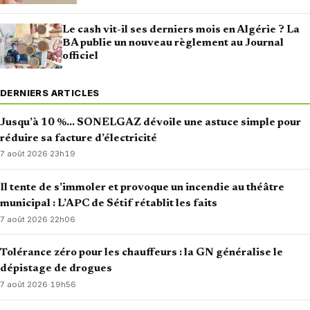
Le cash vit-il ses derniers mois en Algérie ? La
BA publie un nouveau règlement au Journal
officiel
DERNIERS ARTICLES
Jusqu’à 10 %… SONELGAZ dévoile une astuce simple pour
réduire sa facture d’électricité
7 août 2026
·
23h19
Il tente de s’immoler et provoque un incendie au théâtre
municipal : L’APC de Sétif rétablit les faits
7 août 2026
·
22h06
Tolérance zéro pour les chauffeurs : la GN généralise le
dépistage de drogues
7 août 2026
·
19h56