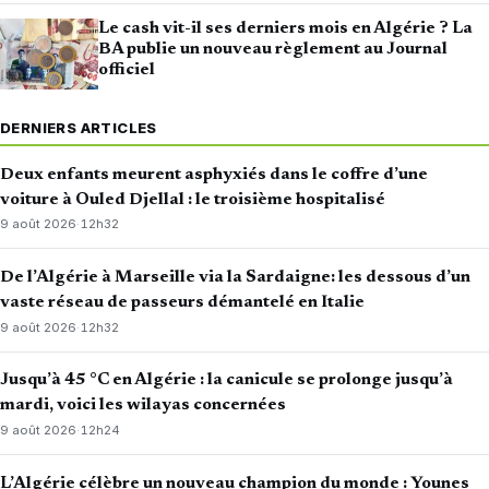
Le cash vit-il ses derniers mois en Algérie ? La
BA publie un nouveau règlement au Journal
officiel
DERNIERS ARTICLES
Deux enfants meurent asphyxiés dans le coffre d’une
voiture à Ouled Djellal : le troisième hospitalisé
9 août 2026
·
12h32
De l’Algérie à Marseille via la Sardaigne: les dessous d’un
vaste réseau de passeurs démantelé en Italie
9 août 2026
·
12h32
Jusqu’à 45 °C en Algérie : la canicule se prolonge jusqu’à
mardi, voici les wilayas concernées
9 août 2026
·
12h24
L’Algérie célèbre un nouveau champion du monde : Younes