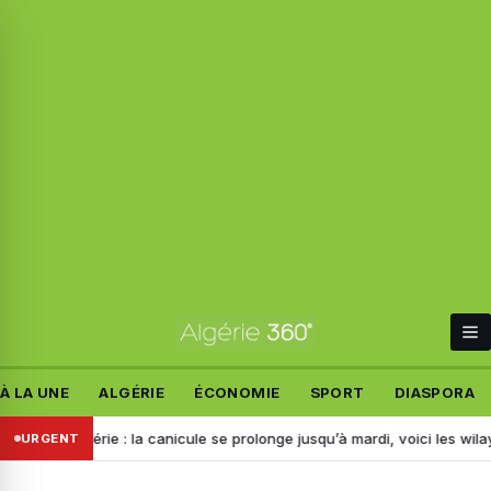
À LA UNE
ALGÉRIE
ÉCONOMIE
SPORT
DIASPORA
 Algérie : la canicule se prolonge jusqu’à mardi, voici les wilayas con
URGENT