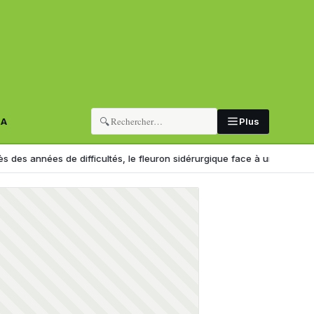
🔍
RA
Plus
 de difficultés, le fleuron sidérurgique face à un tournant
Importatio