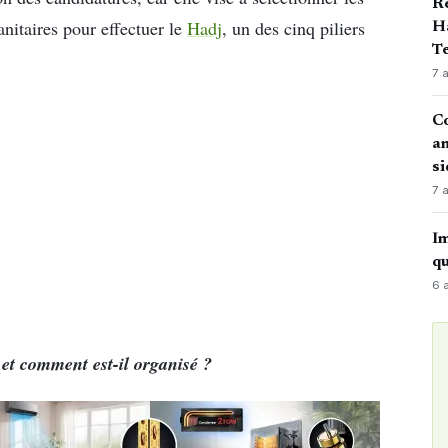
Ré
anitaires pour effectuer le
Hadj
, un des cinq piliers
Ha
Te
7 
Co
an
si
7 
Im
qu
6 
 et comment est-il organisé ?