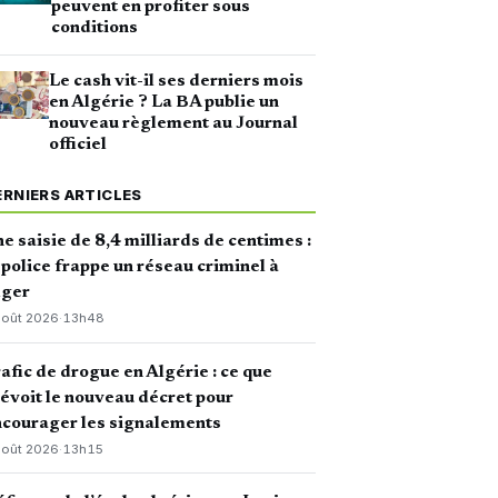
peuvent en profiter sous
conditions
Le cash vit-il ses derniers mois
en Algérie ? La BA publie un
nouveau règlement au Journal
officiel
ERNIERS ARTICLES
e saisie de 8,4 milliards de centimes :
 police frappe un réseau criminel à
lger
août 2026
·
13h48
afic de drogue en Algérie : ce que
évoit le nouveau décret pour
courager les signalements
août 2026
·
13h15