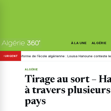
À LA UNE
ALGÉRIE
éforme de l’école algérienne : Louisa Hanoune conteste le projet et ap
URGENT
ALGÉRIE
Tirage au sort – H
à travers plusieur
pays