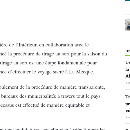
re de l’Intérieur, en collaboration avec le
D
cé la procédure de tirage au sort pour la saison du
irage au sort est une étape fondamentale pour
Un
la
ance d’effectuer le voyage sacré à La Mecque.
A
7 
éroulement de la procédure de manière transparente,
 bureaux des municipalités à travers tout le pays.
Tr
cessus est effectué de manière équitable et
pr
en
7 
on des candidatures, car elle vise à sélectionner les