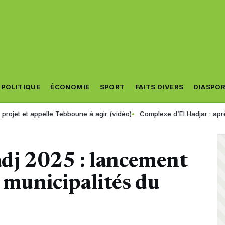
POLITIQUE
ÉCONOMIE
SPORT
FAITS DIVERS
DIASPO
pelle Tebboune à agir (vidéo)
Complexe d’El Hadjar : après des années
adj 2025 : lancement
s municipalités du