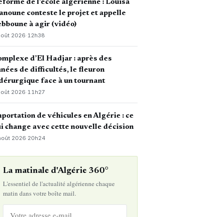
forme de l’école algérienne : Louisa
noune conteste le projet et appelle
bboune à agir (vidéo)
août 2026
·
12h38
mplexe d’El Hadjar : après des
nées de difficultés, le fleuron
dérurgique face à un tournant
août 2026
·
11h27
portation de véhicules en Algérie : ce
i change avec cette nouvelle décision
août 2026
·
20h24
La matinale d'Algérie 360°
L'essentiel de l'actualité algérienne chaque
matin dans votre boîte mail.