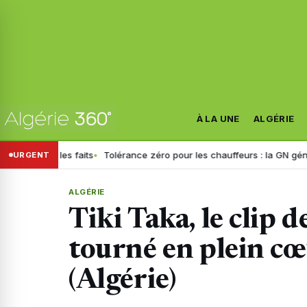
À LA UNE
ALGÉRIE
faits
Tolérance zéro pour les chauffeurs : la GN généralise le dépis
URGENT
ALGÉRIE
Tiki Taka, le clip 
tourné en plein c
(Algérie)