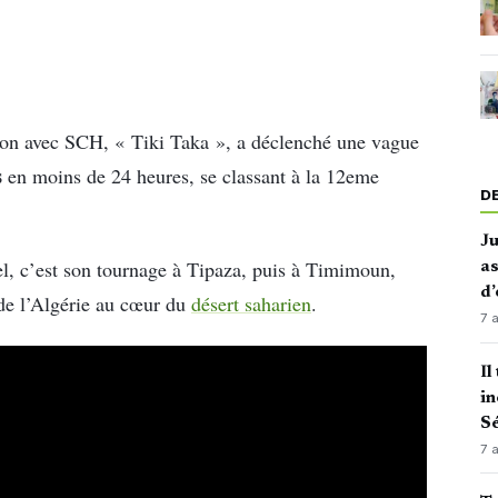
tion avec SCH, « Tiki Taka », a déclenché une vague
s
en moins de 24 heures, se classant à la 12eme
D
J
el, c’est son tournage à Tipaza, puis à Timimoun,
as
d’
 de l’Algérie au cœur du
désert saharien
.
7 
Il
in
Sé
7 