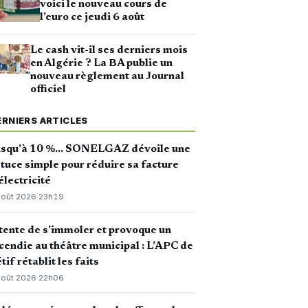
voici le nouveau cours de
l’euro ce jeudi 6 août
Le cash vit-il ses derniers mois
en Algérie ? La BA publie un
nouveau règlement au Journal
officiel
ERNIERS ARTICLES
usqu’à 10 %… SONELGAZ dévoile une
tuce simple pour réduire sa facture
électricité
août 2026
·
23h19
 tente de s’immoler et provoque un
cendie au théâtre municipal : L’APC de
tif rétablit les faits
août 2026
·
22h06