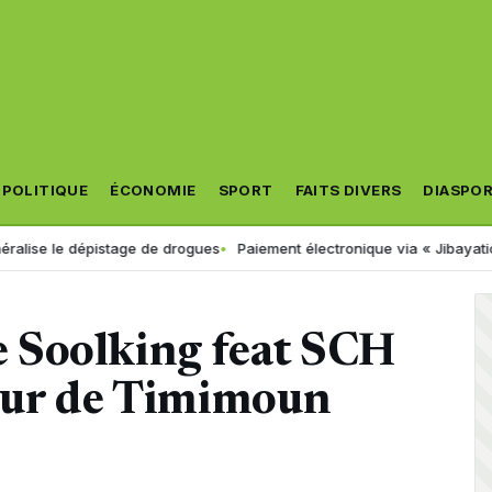
POLITIQUE
ÉCONOMIE
SPORT
FAITS DIVERS
DIASPO
tage de drogues
Paiement électronique via « Jibayatic » : voici les e
de Soolking feat SCH
œur de Timimoun