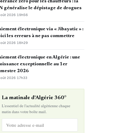
lérance zéro pour les chauffeurs : la
 généralise le dépistage de drogues
août 2026
·
19h56
iement électronique via « Jibayatic » :
ici les erreurs à ne pas commettre
août 2026
·
18h29
iement électronique en Algérie : une
oissance exceptionnelle au 1er
emestre 2026
août 2026
·
17h33
La matinale d'Algérie 360°
L'essentiel de l'actualité algérienne chaque
matin dans votre boîte mail.