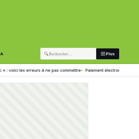
🔍
RA
Plus
rreurs à ne pas commettre
Paiement électronique en Algérie : une cro