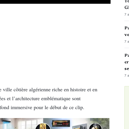
To
GN
7 
Pa
vo
7 
Pa
cr
s
7 
ville côtière algérienne riche en histoire et en
ées et l’architecture emblématique sont
 fond immersive pour le début de ce clip.