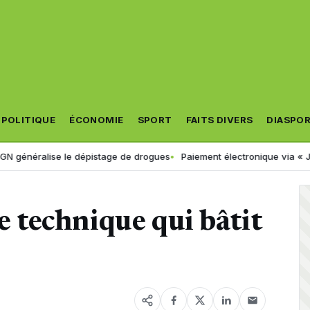
POLITIQUE
ÉCONOMIE
SPORT
FAITS DIVERS
DIASPO
dépistage de drogues
Paiement électronique via « Jibayatic » : voici 
se technique qui bâtit