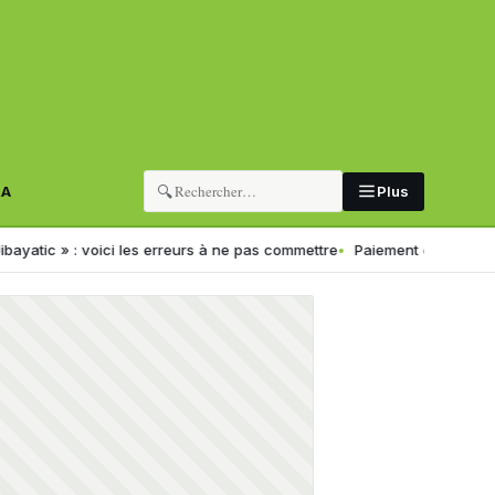
🔍
RA
Plus
les erreurs à ne pas commettre
Paiement électronique en Algérie : un