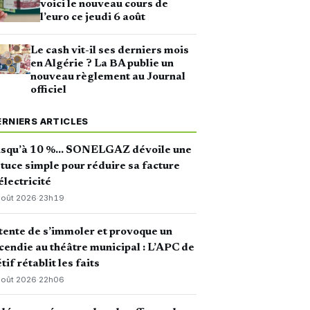
voici le nouveau cours de
l’euro ce jeudi 6 août
Le cash vit-il ses derniers mois
en Algérie ? La BA publie un
nouveau règlement au Journal
officiel
ERNIERS ARTICLES
usqu’à 10 %… SONELGAZ dévoile une
tuce simple pour réduire sa facture
électricité
août 2026
·
23h19
 tente de s’immoler et provoque un
cendie au théâtre municipal : L’APC de
tif rétablit les faits
août 2026
·
22h06