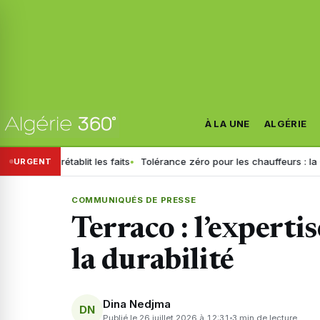
À LA UNE
ALGÉRIE
t les faits
Tolérance zéro pour les chauffeurs : la GN généralise le 
URGENT
COMMUNIQUÉS DE PRESSE
Terraco : l’experti
la durabilité
Dina Nedjma
DN
Publié le 26 juillet 2026 à 12:31
3 min de lecture