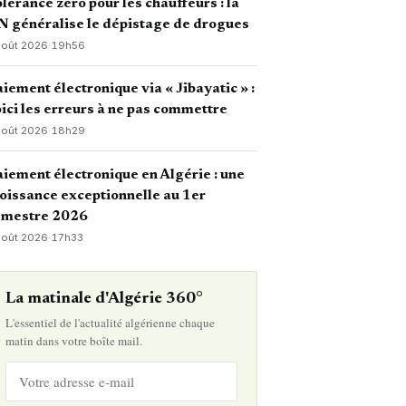
lérance zéro pour les chauffeurs : la
 généralise le dépistage de drogues
août 2026
·
19h56
iement électronique via « Jibayatic » :
ici les erreurs à ne pas commettre
août 2026
·
18h29
iement électronique en Algérie : une
oissance exceptionnelle au 1er
emestre 2026
août 2026
·
17h33
La matinale d'Algérie 360°
L'essentiel de l'actualité algérienne chaque
matin dans votre boîte mail.