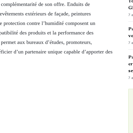
To
a complémentarité de son offre. Enduits de
GN
 revêtements extérieurs de façade, peintures
7 
de protection contre l’humidité composent un
Pa
tibilité des produits et la performance des
vo
 permet aux bureaux d’études, promoteurs,
7 
néficier d’un partenaire unique capable d’apporter des
Pa
cr
s
7 