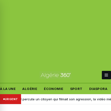
À LA UNE
ALGÉRIE
ÉCONOMIE
SPORT
DIASPORA
j : il percute un citoyen qui filmait son agression, la vidéo mène à son 
URGENT