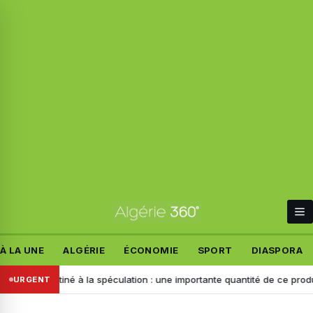
À LA UNE
ALGÉRIE
ÉCONOMIE
SPORT
DIASPORA
Destiné à la spéculation : une importante quantité de ce produit saisie 
URGENT