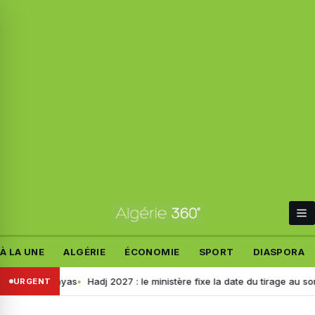
À LA UNE
ALGÉRIE
ÉCONOMIE
SPORT
DIASPORA
 wilayas
Hadj 2027 : le ministère fixe la date du tirage au sort pour le
URGENT