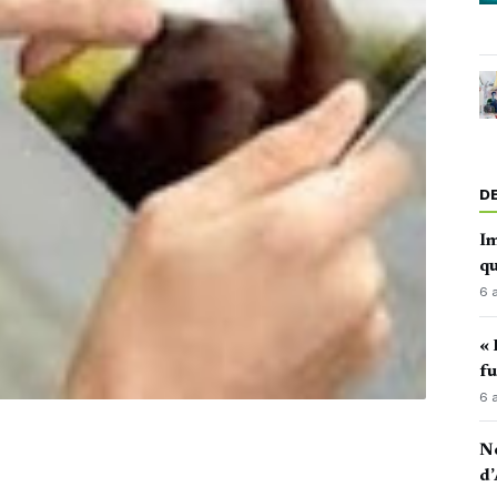
D
Im
qu
6 
« 
fu
6 
No
d’