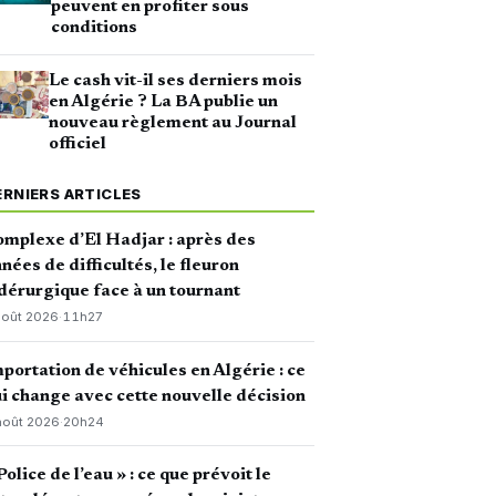
peuvent en profiter sous
conditions
Le cash vit-il ses derniers mois
en Algérie ? La BA publie un
nouveau règlement au Journal
officiel
ERNIERS ARTICLES
mplexe d’El Hadjar : après des
nées de difficultés, le fleuron
dérurgique face à un tournant
août 2026
·
11h27
portation de véhicules en Algérie : ce
i change avec cette nouvelle décision
août 2026
·
20h24
Police de l’eau » : ce que prévoit le