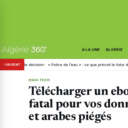
À LA UNE
ALGÉRIE
elle décision
« Police de l’eau » : ce que prévoit le futur décret anno
URGENT
HIGH-TECH
Télécharger un eb
fatal pour vos donn
et arabes piégés