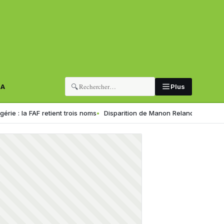
🔍
RA
Plus
F retient trois noms
Disparition de Manon Relandeau : sa mère appelle