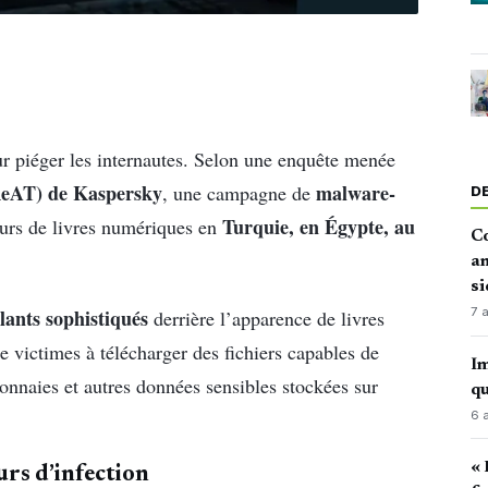
ur piéger les internautes. Selon une enquête menée
ReAT) de Kaspersky
malware-
, une campagne de
D
Turquie, en Égypte, au
eurs de livres numériques en
Co
an
si
7 
llants sophistiqués
derrière l’apparence de livres
de victimes à télécharger des fichiers capables de
Im
onnaies et autres données sensibles stockées sur
qu
6 
« 
urs d’infection