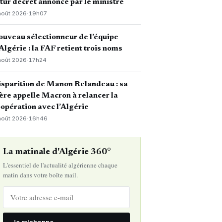
tur décret annoncé par le ministre
août 2026
·
19h07
uveau sélectionneur de l’équipe
Algérie : la FAF retient trois noms
août 2026
·
17h24
sparition de Manon Relandeau : sa
re appelle Macron à relancer la
opération avec l’Algérie
août 2026
·
16h46
La matinale d'Algérie 360°
L'essentiel de l'actualité algérienne chaque
matin dans votre boîte mail.
Je m'abonne