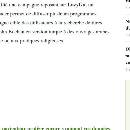
fu
LazyGo
tifié une campagne reposant sur
, un
6 
ader permet de diffuser plusieurs programmes
ne cible des utilisateurs à la recherche de titres
No
d’
ohn Buchan en version turque à des ouvrages arabes
6 
e ou aux pratiques religieuses.
Di
mè
co
6 
el navigateur protège encore vraiment vos données