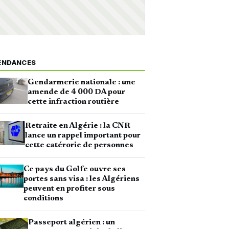
ENDANCES
Gendarmerie nationale : une
amende de 4 000 DA pour
cette infraction routière
Retraite en Algérie : la CNR
lance un rappel important pour
cette catérorie de personnes
Ce pays du Golfe ouvre ses
portes sans visa : les Algériens
peuvent en profiter sous
conditions
Passeport algérien : un