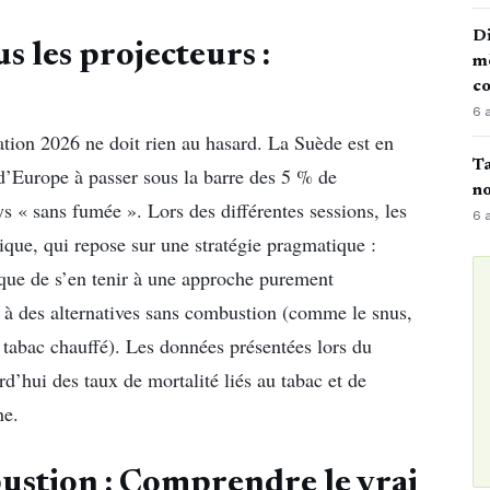
Di
s les projecteurs :
mè
co
6 
tion 2026 ne doit rien au hasard. La Suède est en
Ta
 d’Europe à passer sous la barre des 5 % de
no
ys « sans fumée ». Lors des différentes sessions, les
6 
ique, qui repose sur une stratégie pragmatique :
t que de s’en tenir à une approche purement
s à des alternatives sans combustion (comme le snus,
e tabac chauffé). Les données présentées lors du
d’hui des taux de mortalité liés au tabac et de
ne.
bustion : Comprendre le vrai