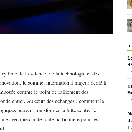
D
Le
d
u rythme de la science, de la technologie et des
6 
hnovation, le sommet international majeur dédié à
« 
t imposée comme le point de ralliement des
fu
 monde entier. Au cœur des échanges : comment la
6 
logiques peuvent transformer la lutte contre le
No
nne avec une acuité toute particulière pour les
d’
rd.
6 