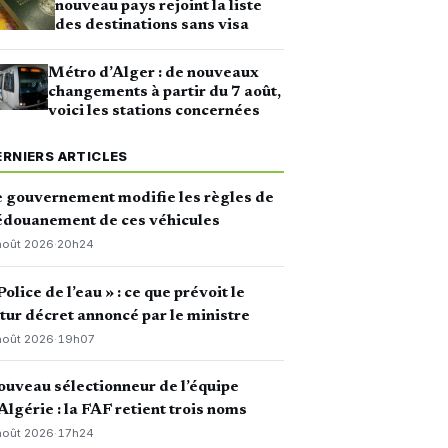
nouveau pays rejoint la liste
des destinations sans visa
Métro d’Alger : de nouveaux
changements à partir du 7 août,
voici les stations concernées
ERNIERS ARTICLES
 gouvernement modifie les règles de
édouanement de ces véhicules
août 2026
·
20h24
Police de l’eau » : ce que prévoit le
tur décret annoncé par le ministre
août 2026
·
19h07
uveau sélectionneur de l’équipe
Algérie : la FAF retient trois noms
août 2026
·
17h24