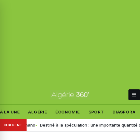
À LA UNE
ALGÉRIE
ÉCONOMIE
SPORT
DIASPORA
ant allemand
Destiné à la spéculation : une importante quantité de ce 
URGENT