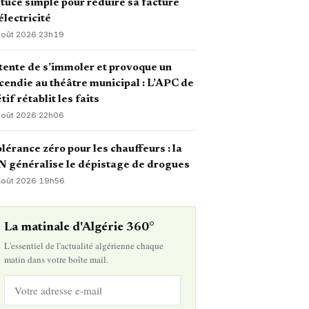
tuce simple pour réduire sa facture
électricité
août 2026
·
23h19
 tente de s’immoler et provoque un
cendie au théâtre municipal : L’APC de
tif rétablit les faits
août 2026
·
22h06
lérance zéro pour les chauffeurs : la
 généralise le dépistage de drogues
août 2026
·
19h56
La matinale d'Algérie 360°
L'essentiel de l'actualité algérienne chaque
matin dans votre boîte mail.