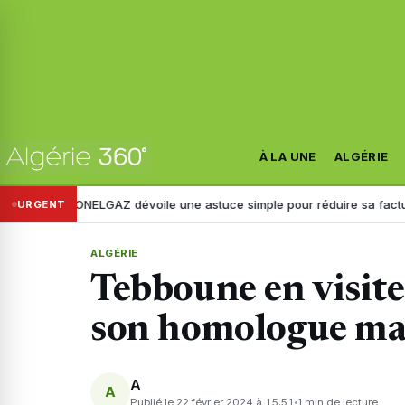
À LA UNE
ALGÉRIE
SONELGAZ dévoile une astuce simple pour réduire sa facture d’électric
URGENT
ALGÉRIE
Tebboune en visite 
son homologue ma
A
A
Publié le 22 février 2024 à 15:51
1 min de lecture