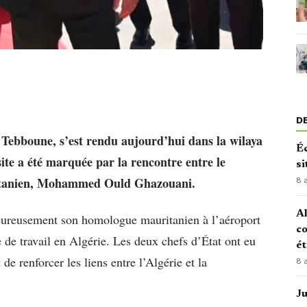
D
Tebboune, s’est rendu aujourd’hui dans la wilaya
Éc
isite a été marquée par la rencontre entre le
si
itanien, Mohammed Ould Ghazouani.
8 
Al
leureusement son homologue mauritanien à l’aéroport
co
 de travail en Algérie. Les deux chefs d’État ont eu
é
 de renforcer les liens entre l’Algérie et la
8 
J