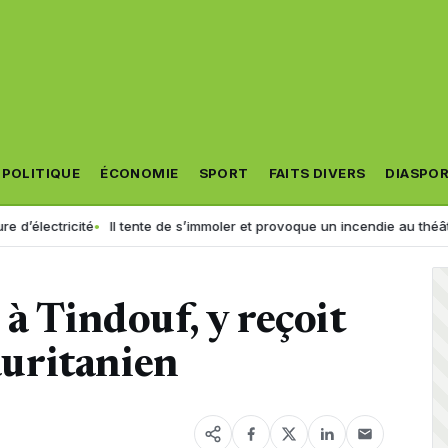
POLITIQUE
ÉCONOMIE
SPORT
FAITS DIVERS
DIASPO
ité
Il tente de s’immoler et provoque un incendie au théâtre municipal :
à Tindouf, y reçoit
uritanien