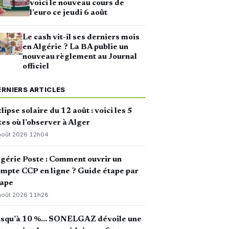
voici le nouveau cours de
l’euro ce jeudi 6 août
Le cash vit-il ses derniers mois
en Algérie ? La BA publie un
nouveau règlement au Journal
officiel
ERNIERS ARTICLES
lipse solaire du 12 août : voici les 5
tes où l’observer à Alger
août 2026
·
12h04
gérie Poste : Comment ouvrir un
mpte CCP en ligne ? Guide étape par
tape
août 2026
·
11h28
usqu’à 10 %… SONELGAZ dévoile une