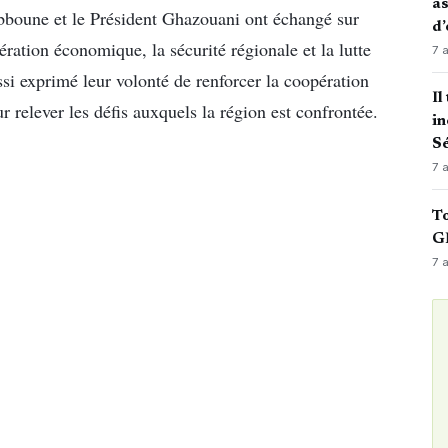
as
Tebboune et le Président Ghazouani ont échangé sur
d’
ération économique, la sécurité régionale et la lutte
7 
ssi exprimé leur volonté de renforcer la coopération
Il
r relever les défis auxquels la région est confrontée.
in
Sé
7 
To
GN
7 