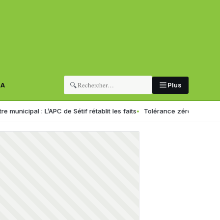
🔍
RA
Plus
 L’APC de Sétif rétablit les faits
Tolérance zéro pour les chauffeurs 