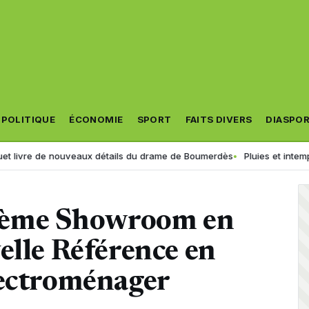
POLITIQUE
ÉCONOMIE
SPORT
FAITS DIVERS
DIASPO
ouveaux détails du drame de Boumerdès
Pluies et intempéries en vue : 
0ème Showroom en
elle Référence en
lectroménager