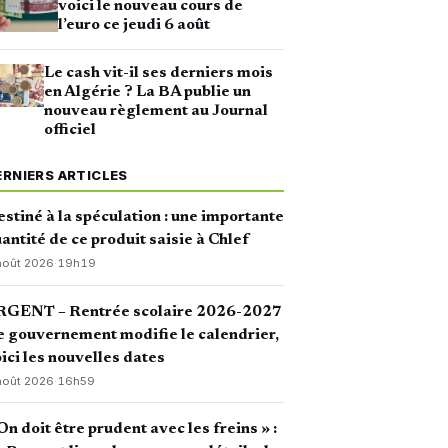
voici le nouveau cours de
l’euro ce jeudi 6 août
Le cash vit-il ses derniers mois
en Algérie ? La BA publie un
nouveau règlement au Journal
officiel
ERNIERS ARTICLES
stiné à la spéculation : une importante
antité de ce produit saisie à Chlef
août 2026
·
19h19
RGENT – Rentrée scolaire 2026-2027
le gouvernement modifie le calendrier,
ici les nouvelles dates
août 2026
·
16h59
On doit être prudent avec les freins » :