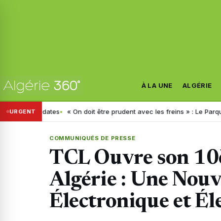
À LA UNE
ALGÉRIE
tes
« On doit être prudent avec les freins » : Le Parquet livre de n
URGENT
COMMUNIQUÉS DE PRESSE
TCL Ouvre son 1
Algérie : Une Nouv
Électronique et É