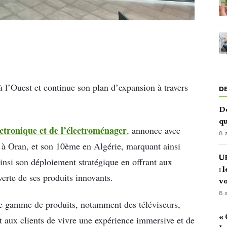
 l’Ouest et continue son plan d’expansion à travers
D
De
qu
ctronique et de l’électroménager
,
annonce avec
8 
m à Oran, et son 10ème en Algérie, marquant ainsi
U
nsi son déploiement stratégique en offrant aux
: 
erte de ses produits innovants.
vo
8 
e gamme de produits, notamment des téléviseurs,
« 
nt aux clients de vivre une expérience immersive et de