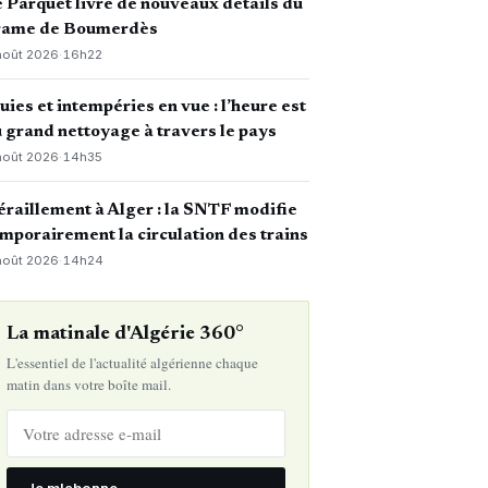
 Parquet livre de nouveaux détails du
rame de Boumerdès
août 2026
·
16h22
uies et intempéries en vue : l’heure est
 grand nettoyage à travers le pays
août 2026
·
14h35
raillement à Alger : la SNTF modifie
mporairement la circulation des trains
août 2026
·
14h24
La matinale d'Algérie 360°
L'essentiel de l'actualité algérienne chaque
matin dans votre boîte mail.
Je m'abonne