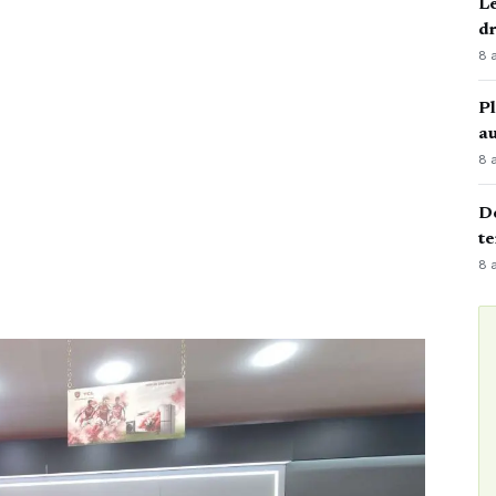
Le
d
8 
Pl
au
8 
Dé
te
8 