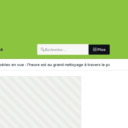
🔍
RA
Plus
l’heure est au grand nettoyage à travers le pays
Déraillement à Alger :