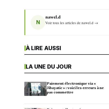
nawel.d
N
Voir tous les articles de nawel.d →
À LIRE AUSSI
LA UNE DU JOUR
Paiement électronique via «
Jibayatic » : voici les erreurs à ne
pas commettre