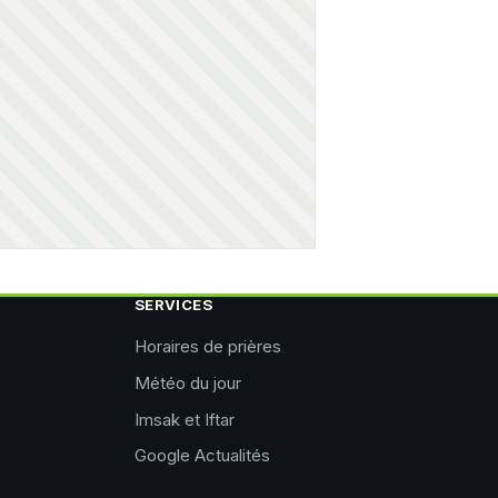
SERVICES
Horaires de prières
Météo du jour
Imsak et Iftar
Google Actualités