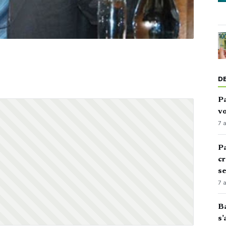
D
Pa
vo
7 
Pa
cr
s
7 
Ba
s’