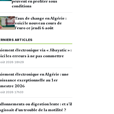
peuvent en profiter sous
conditions
Taux de change en Algérie :
voici le nouveau cours de
l’euro ce jeudi 6 août
ERNIERS ARTICLES
iement électronique via « Jibayatic » :
ici les erreurs à ne pas commettre
août 2026
·
18h29
iement électronique en Algérie : une
oissance exceptionnelle au 1er
emestre 2026
août 2026
·
17h33
llonnements ou digestion lente : et s’il
agissait d’un trouble de la motilité ?