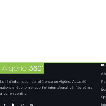
RU
À l
Le fil d'information de référence en Algérie. Actualité
Pol
nationale, économie, sport et international, vérifiés et mis
Éc
à jour en continu.
Sp
Int
f
▶
◎
in