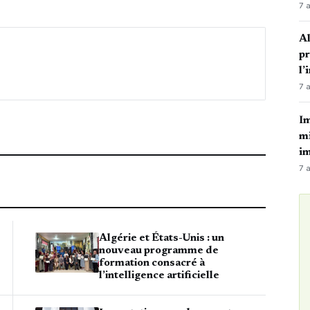
7 
Al
p
l’
7 
Im
mi
i
7 
Algérie et États-Unis : un
nouveau programme de
formation consacré à
l’intelligence artificielle