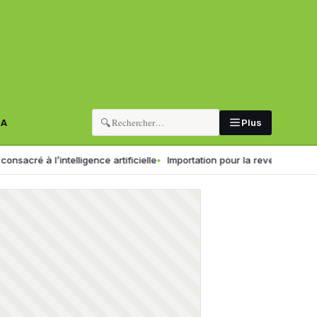
🔍
RA
Plus
l’intelligence artificielle
Importation pour la revente en l’état : le