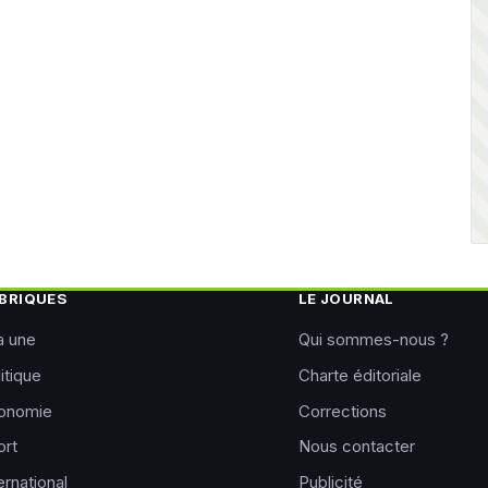
BRIQUES
LE JOURNAL
a une
Qui sommes-nous ?
itique
Charte éditoriale
onomie
Corrections
ort
Nous contacter
ernational
Publicité