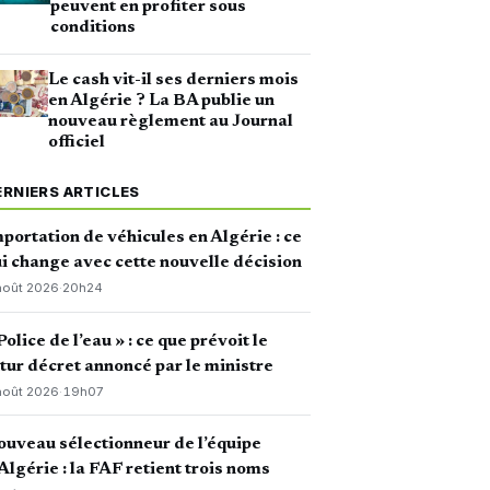
peuvent en profiter sous
conditions
Le cash vit-il ses derniers mois
en Algérie ? La BA publie un
nouveau règlement au Journal
officiel
ERNIERS ARTICLES
portation de véhicules en Algérie : ce
i change avec cette nouvelle décision
août 2026
·
20h24
Police de l’eau » : ce que prévoit le
tur décret annoncé par le ministre
août 2026
·
19h07
uveau sélectionneur de l’équipe
Algérie : la FAF retient trois noms