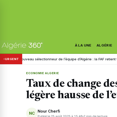
À LA UNE
ALGÉRIE
Nouveau sélectionneur de l’équipe d’Algérie : la FAF retient trois noms
URGENT
ECONOMIE ALGERIE
Taux de change des
légère hausse de l’
Nour Cherfi
NC
Publié le 25 août 2025 à 15:48
2 min de lecture