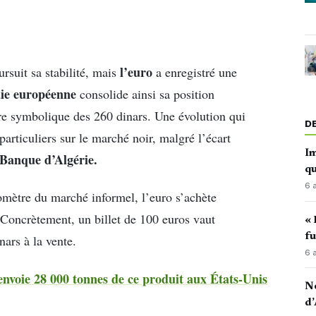
l’euro
rsuit sa stabilité, mais
a enregistré une
ie européenne
consolide ainsi sa position
re symbolique des 260 dinars. Une évolution qui
D
articuliers sur le marché noir, malgré l’écart
Im
 Banque d’Algérie.
qu
6 
romètre du marché informel, l’euro s’achète
 Concrètement, un billet de 100 euros vaut
« 
fu
nars à la vente.
6 
 envoie 28 000 tonnes de ce produit aux États-Unis
No
d’