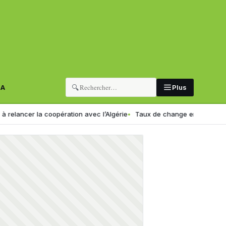
🔍
RA
Plus
la coopération avec l’Algérie
Taux de change en Algérie : voici le no