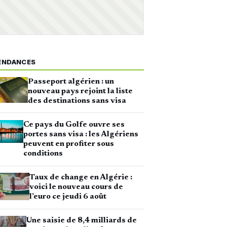
ENDANCES
Passeport algérien : un
nouveau pays rejoint la liste
des destinations sans visa
Ce pays du Golfe ouvre ses
portes sans visa : les Algériens
peuvent en profiter sous
conditions
Taux de change en Algérie :
voici le nouveau cours de
l’euro ce jeudi 6 août
Une saisie de 8,4 milliards de