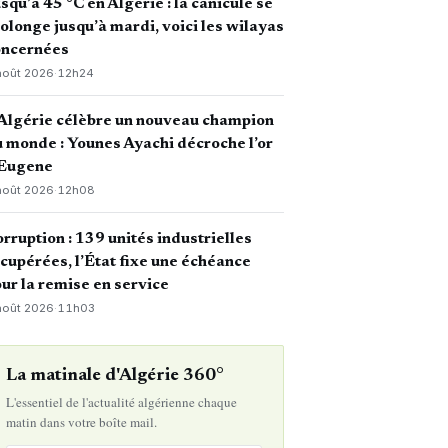
squ’à 45 °C en Algérie : la canicule se
olonge jusqu’à mardi, voici les wilayas
oncernées
août 2026
·
12h24
Algérie célèbre un nouveau champion
 monde : Younes Ayachi décroche l’or
 Eugene
août 2026
·
12h08
rruption : 139 unités industrielles
cupérées, l’État fixe une échéance
ur la remise en service
août 2026
·
11h03
La matinale d'Algérie 360°
L'essentiel de l'actualité algérienne chaque
matin dans votre boîte mail.