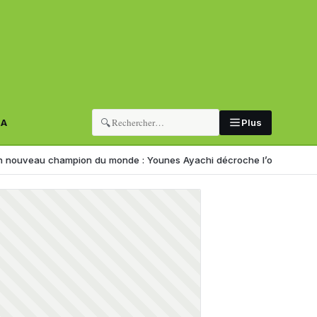
🔍
RA
Plus
ampion du monde : Younes Ayachi décroche l’or à Eugene
Corruption 