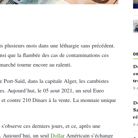
s plusieurs mois dans une léthargie sans précédent.
 ainsi que la flambée des cas de contaminations ces
D
 marché tourne encore au ralenti.
De
co
 Port-Saïd, dans la capitale Alger, les cambistes
tr
9 
ires. Aujourd’hui, le 05 aout 2021, un seul Euro
 et contre 210 Dinars à la vente. La monnaie unique
De
Sa
ré
s’observe ces derniers jours, et ce, après une
9 
t. Aujourd’hui, un seul
Dollar
Américain s’échange