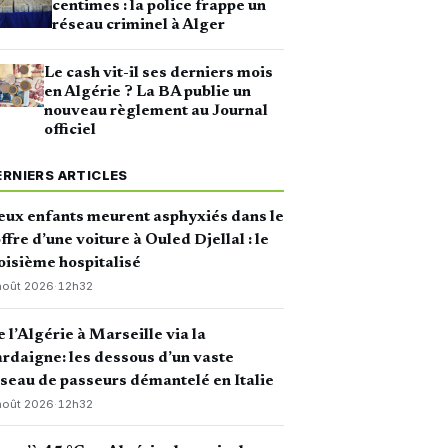
centimes : la police frappe un
réseau criminel à Alger
Le cash vit-il ses derniers mois
en Algérie ? La BA publie un
nouveau règlement au Journal
officiel
ERNIERS ARTICLES
ux enfants meurent asphyxiés dans le
ffre d’une voiture à Ouled Djellal : le
oisième hospitalisé
août 2026
·
12h32
 l’Algérie à Marseille via la
rdaigne: les dessous d’un vaste
seau de passeurs démantelé en Italie
août 2026
·
12h32