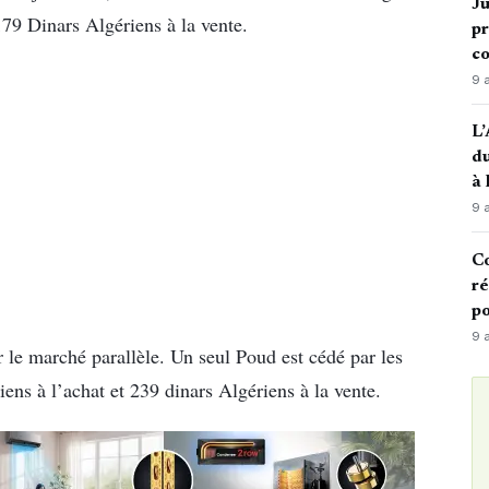
Ju
179 Dinars Algériens à la vente.
pr
c
9 
L’
du
à
9 
Co
ré
po
9 
r le marché parallèle. Un seul Poud est cédé par les
ens à l’achat et 239 dinars Algériens à la vente.