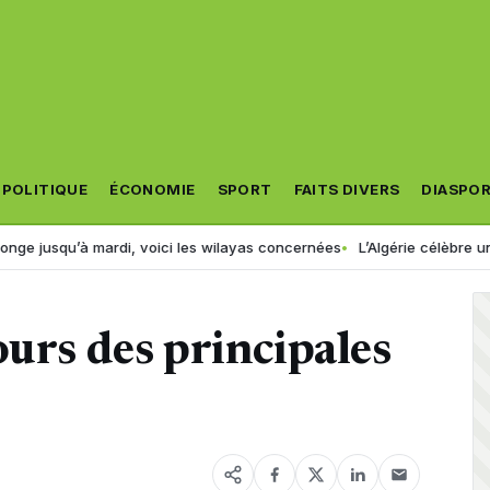
POLITIQUE
ÉCONOMIE
SPORT
FAITS DIVERS
DIASPO
mardi, voici les wilayas concernées
L’Algérie célèbre un nouveau ch
ours des principales