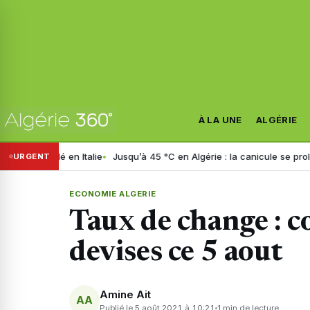
À LA UNE
ALGÉRIE
 en Italie
Jusqu’à 45 °C en Algérie : la canicule se prolonge jusqu’à 
URGENT
ECONOMIE ALGERIE
Taux de change : c
devises ce 5 aout
Amine Ait
AA
Publié le 5 août 2021 à 10:21
1 min de lecture