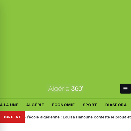
À LA UNE
ALGÉRIE
ÉCONOMIE
SPORT
DIASPORA
e de l’école algérienne : Louisa Hanoune conteste le projet et appelle
URGENT