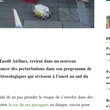
D
Pa
vo
assili Airlines, revient dans un nouveau
7 
nnoncer des perturbations dans son programme de
Pa
téorologiques qui sévissent à l’ouest au sud du
cr
s
7 
dé de ne pas prendre le risque de s’envoler dans des
Ba
ettre
la vie de ses passagers
en danger, raison pour
s’