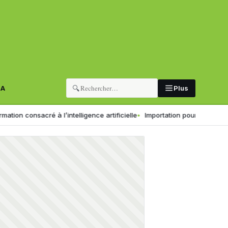
🔍
RA
Plus
 l’intelligence artificielle
Importation pour la revente en l’état : l