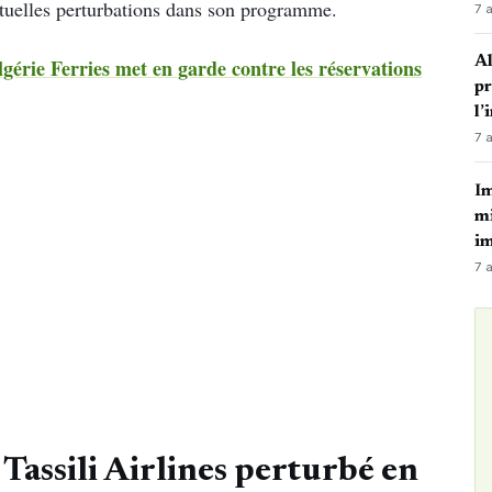
ntuelles perturbations dans son programme.
7 
Al
gérie Ferries met en garde contre les réservations
p
l’
7 
Im
mi
i
7 
Tassili Airlines perturbé en