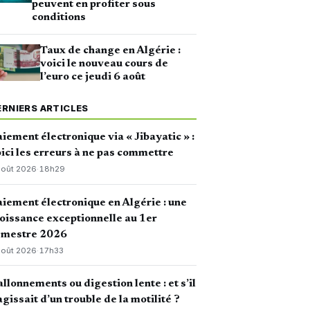
peuvent en profiter sous
conditions
Taux de change en Algérie :
voici le nouveau cours de
l’euro ce jeudi 6 août
ERNIERS ARTICLES
iement électronique via « Jibayatic » :
ici les erreurs à ne pas commettre
août 2026
·
18h29
iement électronique en Algérie : une
oissance exceptionnelle au 1er
emestre 2026
août 2026
·
17h33
llonnements ou digestion lente : et s’il
agissait d’un trouble de la motilité ?