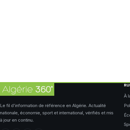
RU
À l
Le fil d'information de référence en Algérie. Actualité
Pol
nationale, économie, sport et international, vérifiés et mis
Éc
à jour en continu.
Sp