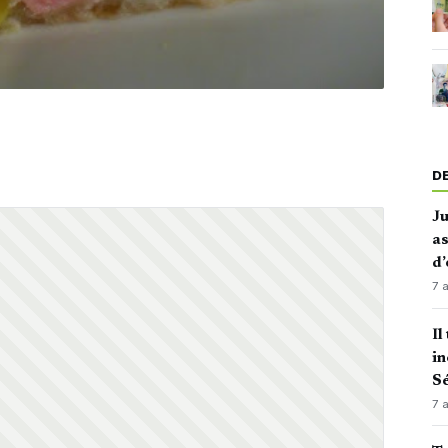
D
J
as
d’
7 
Il
in
Sé
7 