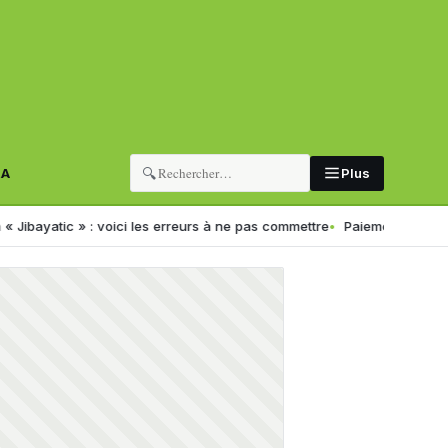
🔍
RA
Plus
ic » : voici les erreurs à ne pas commettre
Paiement électronique en 