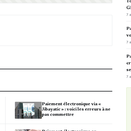
To
GN
7 
Pa
vo
7 
Pa
cr
s
7 
Paiement électronique via «
Jibayatic » : voici les erreurs à ne
pas commettre