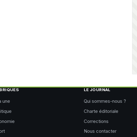
BRIQUES
LE JOURNAL
a une
Qui sommes-nous ?
itique
Charte éditoriale
onomie
Corrections
ort
Nous contacter