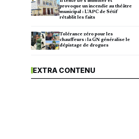
Il tente de s’immoler et
provoque un incendie au théâtre
municipal : L’APC de Sétif
rétablit les faits
Tolérance zéro pour les
chauffeurs : la GN généralise le
dépistage de drogues
EXTRA CONTENU