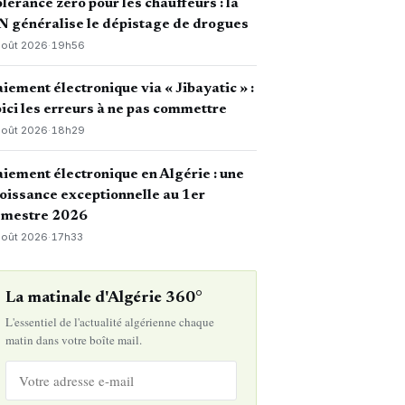
lérance zéro pour les chauffeurs : la
 généralise le dépistage de drogues
août 2026
·
19h56
iement électronique via « Jibayatic » :
ici les erreurs à ne pas commettre
août 2026
·
18h29
iement électronique en Algérie : une
oissance exceptionnelle au 1er
emestre 2026
août 2026
·
17h33
La matinale d'Algérie 360°
L'essentiel de l'actualité algérienne chaque
matin dans votre boîte mail.