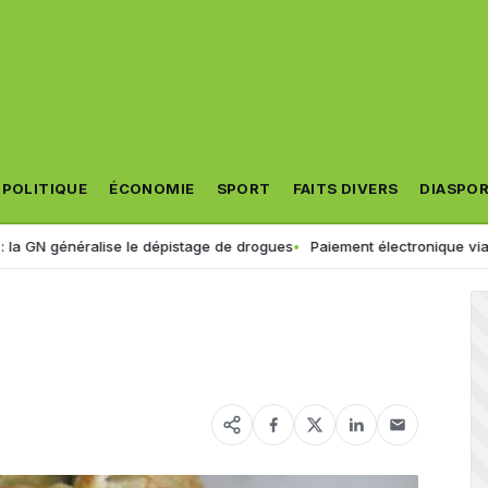
POLITIQUE
ÉCONOMIE
SPORT
FAITS DIVERS
DIASPO
énéralise le dépistage de drogues
Paiement électronique via « Jibayat