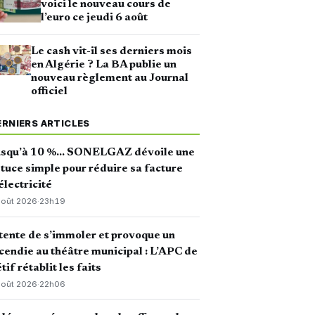
voici le nouveau cours de
l’euro ce jeudi 6 août
Le cash vit-il ses derniers mois
en Algérie ? La BA publie un
nouveau règlement au Journal
officiel
ERNIERS ARTICLES
usqu’à 10 %… SONELGAZ dévoile une
tuce simple pour réduire sa facture
électricité
août 2026
·
23h19
 tente de s’immoler et provoque un
cendie au théâtre municipal : L’APC de
tif rétablit les faits
août 2026
·
22h06