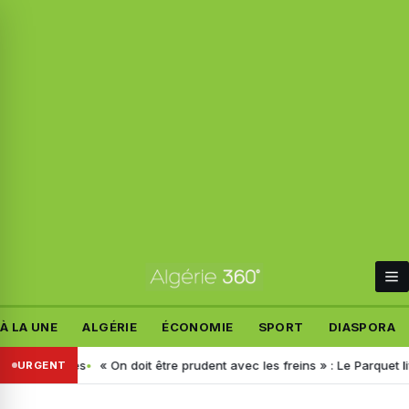
À LA UNE
ALGÉRIE
ÉCONOMIE
SPORT
DIASPORA
les dates
« On doit être prudent avec les freins » : Le Parquet livr
URGENT