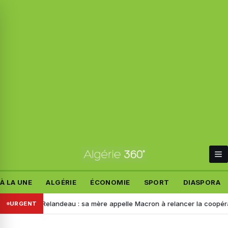
À LA UNE
ALGÉRIE
ÉCONOMIE
SPORT
DIASPORA
e Manon Relandeau : sa mère appelle Macron à relancer la coopération 
URGENT