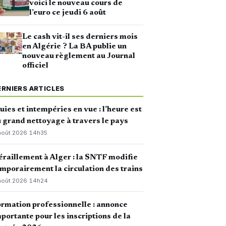
voici le nouveau cours de
l’euro ce jeudi 6 août
Le cash vit-il ses derniers mois
en Algérie ? La BA publie un
nouveau règlement au Journal
officiel
ERNIERS ARTICLES
uies et intempéries en vue : l’heure est
 grand nettoyage à travers le pays
août 2026
·
14h35
raillement à Alger : la SNTF modifie
mporairement la circulation des trains
août 2026
·
14h24
rmation professionnelle : annonce
portante pour les inscriptions de la