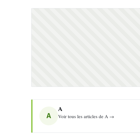
A
A
Voir tous les articles de A →