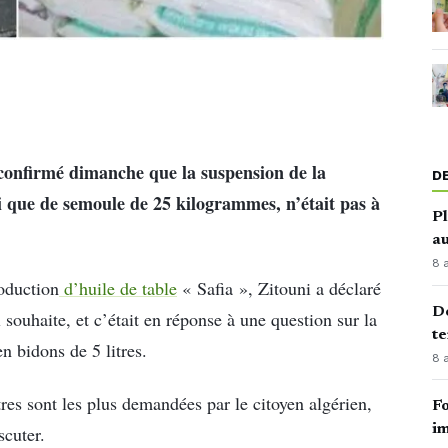
confirmé dimanche que la suspension de la
D
si que de semoule de 25 kilogrammes, n’était pas à
Pl
au
8 
roduction
d’huile de table
« Safia », Zitouni a déclaré
Dé
l souhaite, et c’était en réponse à une question sur la
te
n bidons de 5 litres.
8 
tres sont les plus demandées par le citoyen algérien,
Fo
im
scuter.