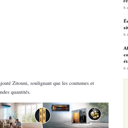
r
8 
Éc
si
8 
Al
co
é
8 
ajouté Zitouni, soulignant que les coutumes et
andes quantités.