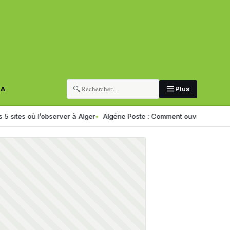
🔍
RA
Plus
 l’observer à Alger
Algérie Poste : Comment ouvrir un compte CCP en 