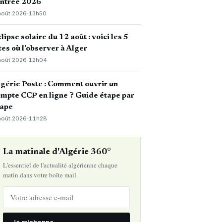
entrée 2026
août 2026
·
13h50
lipse solaire du 12 août : voici les 5
tes où l’observer à Alger
août 2026
·
12h04
gérie Poste : Comment ouvrir un
mpte CCP en ligne ? Guide étape par
tape
août 2026
·
11h28
La matinale d'Algérie 360°
L'essentiel de l'actualité algérienne chaque
matin dans votre boîte mail.
Je m'abonne