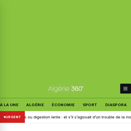
À LA UNE
ALGÉRIE
ÉCONOMIE
SPORT
DIASPORA
ents ou digestion lente : et s’il s’agissait d’un trouble de la motilité ?
URGENT