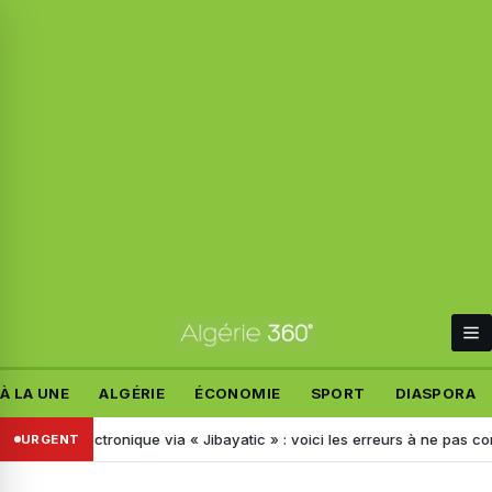
À LA UNE
ALGÉRIE
ÉCONOMIE
SPORT
DIASPORA
 électronique via « Jibayatic » : voici les erreurs à ne pas commettre
URGENT