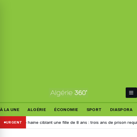
À LA UNE
ALGÉRIE
ÉCONOMIE
SPORT
DIASPORA
 de haine ciblant une fille de 8 ans : trois ans de prison requis contre 
URGENT