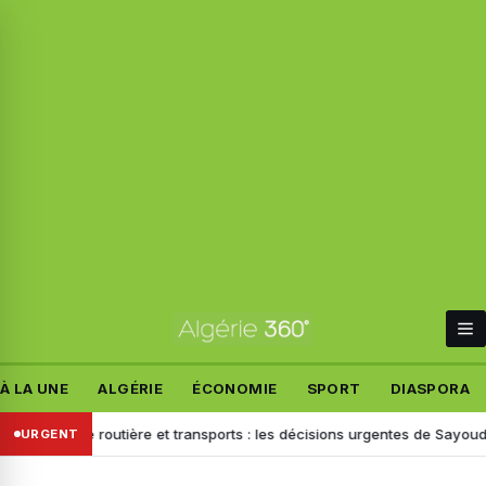
À LA UNE
ALGÉRIE
ÉCONOMIE
SPORT
DIASPORA
urité routière et transports : les décisions urgentes de Sayoud face aux
URGENT