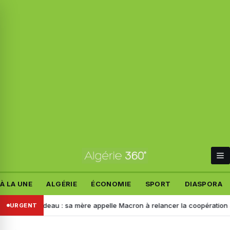
À LA UNE
ALGÉRIE
ÉCONOMIE
SPORT
DIASPORA
Relandeau : sa mère appelle Macron à relancer la coopération avec l’A
URGENT