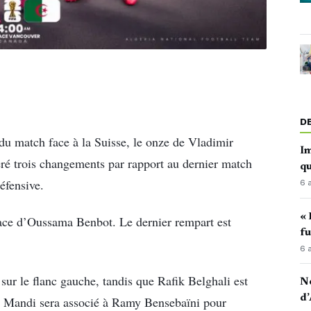
D
du match face à la Suisse, le onze de Vladimir
Im
péré trois changements par rapport au dernier match
qu
éfensive.
6 
« 
lace d’Oussama Benbot. Le dernier rempart est
fu
6 
sur le flanc gauche, tandis que Rafik Belghali est
No
d’
ssa Mandi sera associé à Ramy Bensebaïni pour