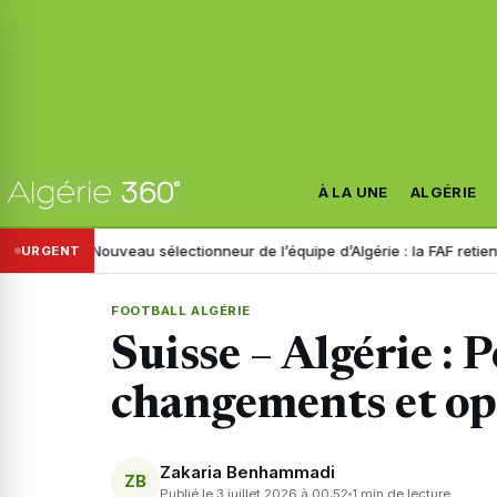
À LA UNE
ALGÉRIE
e
Nouveau sélectionneur de l’équipe d’Algérie : la FAF retient trois no
URGENT
FOOTBALL ALGÉRIE
Suisse – Algérie : 
changements et opt
Zakaria Benhammadi
ZB
Publié le 3 juillet 2026 à 00:52
1 min de lecture