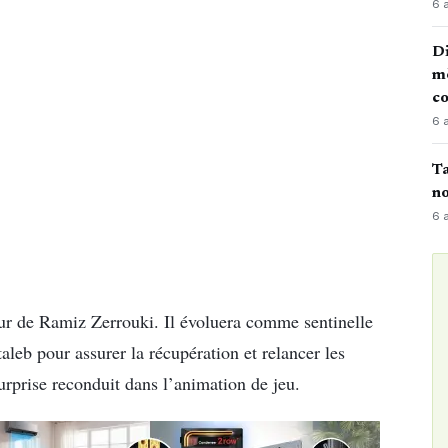
6 
Di
mè
co
6 
Ta
no
6 
our de Ramiz Zerrouki. Il évoluera comme sentinelle
leb pour assurer la récupération et relancer les
urprise reconduit dans l’animation de jeu.