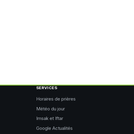
SERVICES
Horaires de prières
Météo du jour
Imsak et Iftar
Google Actualités