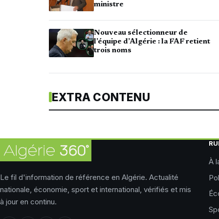
ministre
Nouveau sélectionneur de
l’équipe d’Algérie : la FAF retient
trois noms
EXTRA CONTENU
RU
À l
Le fil d'information de référence en Algérie. Actualité
Pol
nationale, économie, sport et international, vérifiés et mis
Éc
à jour en continu.
Sp