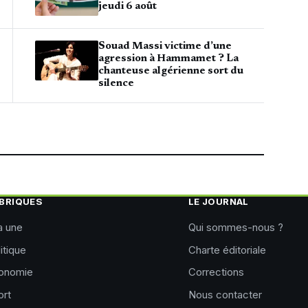
jeudi 6 août
Souad Massi victime d’une
agression à Hammamet ? La
chanteuse algérienne sort du
silence
BRIQUES
LE JOURNAL
a une
Qui sommes-nous ?
itique
Charte éditoriale
onomie
Corrections
ort
Nous contacter