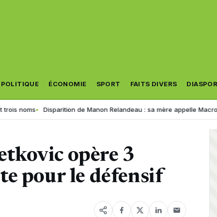
POLITIQUE
ÉCONOMIE
SPORT
FAITS DIVERS
DIASPO
ms
Disparition de Manon Relandeau : sa mère appelle Macron à relance
Petkovic opère 3
e pour le défensif