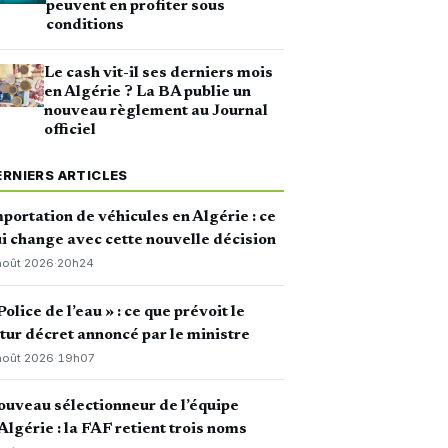
peuvent en profiter sous
conditions
Le cash vit-il ses derniers mois
en Algérie ? La BA publie un
nouveau règlement au Journal
officiel
ERNIERS ARTICLES
portation de véhicules en Algérie : ce
i change avec cette nouvelle décision
août 2026
·
20h24
Police de l’eau » : ce que prévoit le
tur décret annoncé par le ministre
août 2026
·
19h07
uveau sélectionneur de l’équipe
Algérie : la FAF retient trois noms