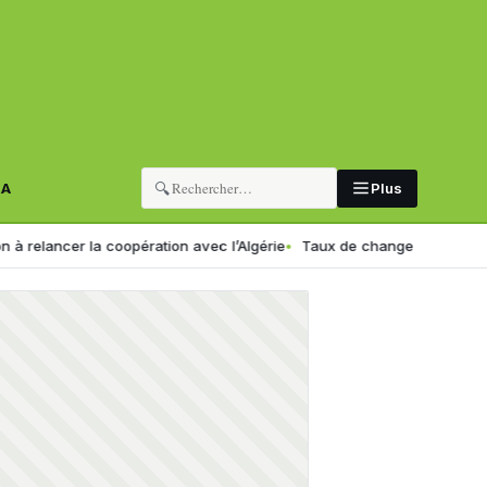
🔍
RA
Plus
r la coopération avec l’Algérie
Taux de change en Algérie : voici le 