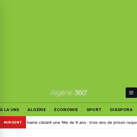
À LA UNE
ALGÉRIE
ÉCONOMIE
SPORT
DIASPORA
 de haine ciblant une fille de 8 ans : trois ans de prison requis contre l
URGENT