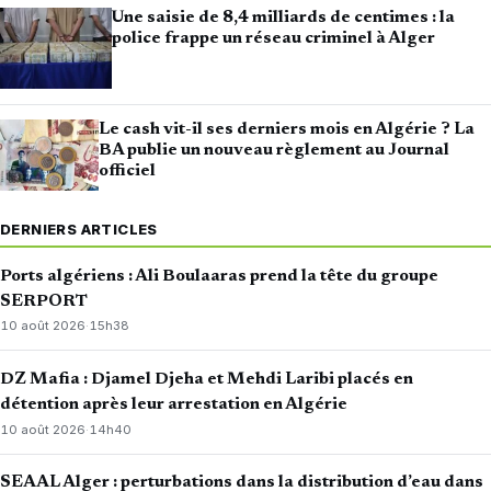
Une saisie de 8,4 milliards de centimes : la
police frappe un réseau criminel à Alger
Le cash vit-il ses derniers mois en Algérie ? La
BA publie un nouveau règlement au Journal
officiel
DERNIERS ARTICLES
Ports algériens : Ali Boulaaras prend la tête du groupe
SERPORT
10 août 2026
·
15h38
DZ Mafia : Djamel Djeha et Mehdi Laribi placés en
détention après leur arrestation en Algérie
10 août 2026
·
14h40
SEAAL Alger : perturbations dans la distribution d’eau dans