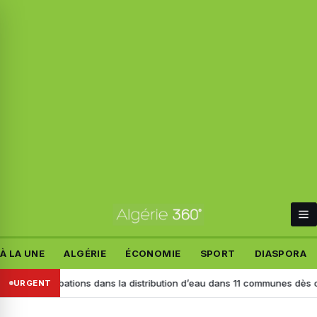
À LA UNE
ALGÉRIE
ÉCONOMIE
SPORT
DIASPORA
rturbations dans la distribution d’eau dans 11 communes dès ce lundi 1
URGENT