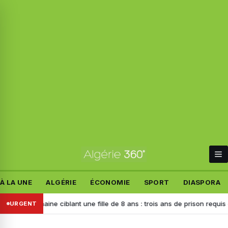
À LA UNE
ALGÉRIE
ÉCONOMIE
SPORT
DIASPORA
e haine ciblant une fille de 8 ans : trois ans de prison requis contre l’
URGENT