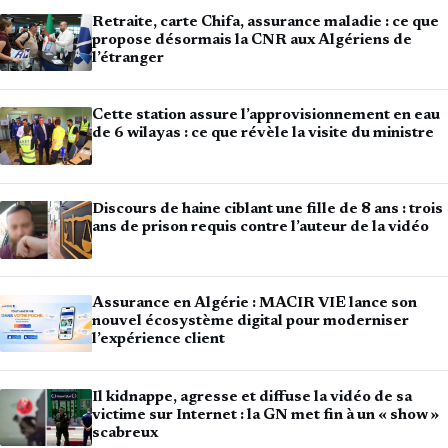
Retraite, carte Chifa, assurance maladie : ce que
propose désormais la CNR aux Algériens de
l’étranger
Cette station assure l’approvisionnement en eau
de 6 wilayas : ce que révèle la visite du ministre
Discours de haine ciblant une fille de 8 ans : trois
ans de prison requis contre l’auteur de la vidéo
Assurance en Algérie : MACIR VIE lance son
nouvel écosystème digital pour moderniser
l’expérience client
Il kidnappe, agresse et diffuse la vidéo de sa
victime sur Internet : la GN met fin à un « show »
scabreux