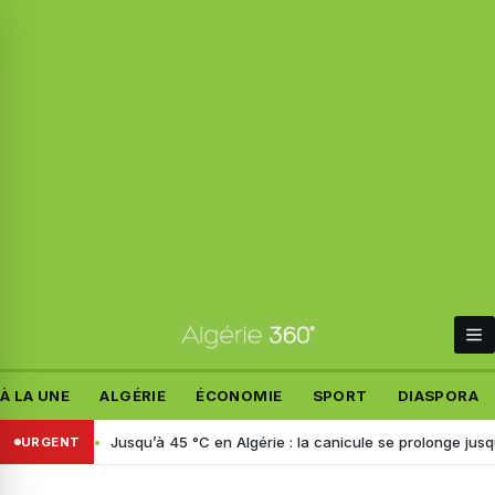
À LA UNE
ALGÉRIE
ÉCONOMIE
SPORT
DIASPORA
talie
Jusqu’à 45 °C en Algérie : la canicule se prolonge jusqu’à mard
URGENT