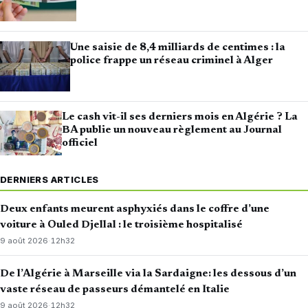
Une saisie de 8,4 milliards de centimes : la
police frappe un réseau criminel à Alger
Le cash vit-il ses derniers mois en Algérie ? La
BA publie un nouveau règlement au Journal
officiel
DERNIERS ARTICLES
Deux enfants meurent asphyxiés dans le coffre d’une
voiture à Ouled Djellal : le troisième hospitalisé
9 août 2026
·
12h32
De l’Algérie à Marseille via la Sardaigne: les dessous d’un
vaste réseau de passeurs démantelé en Italie
9 août 2026
·
12h32