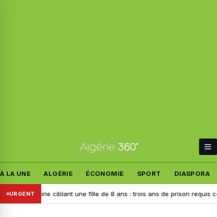
À LA UNE
ALGÉRIE
ÉCONOMIE
SPORT
DIASPORA
ine ciblant une fille de 8 ans : trois ans de prison requis contre l’auteu
URGENT