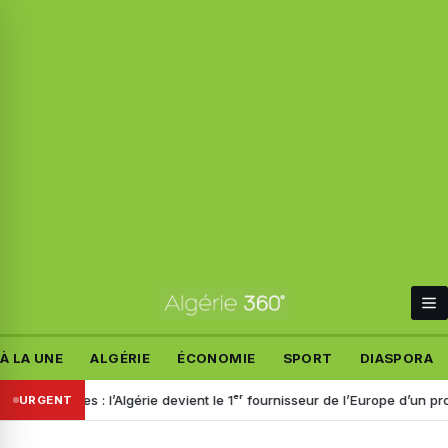
À LA UNE
ALGÉRIE
ÉCONOMIE
SPORT
DIASPORA
portées : l’Algérie devient le 1ᵉʳ fournisseur de l’Europe d’un produit cl
URGENT