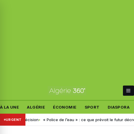
À LA UNE
ALGÉRIE
ÉCONOMIE
SPORT
DIASPORA
ouvelle décision
« Police de l’eau » : ce que prévoit le futur décret a
URGENT