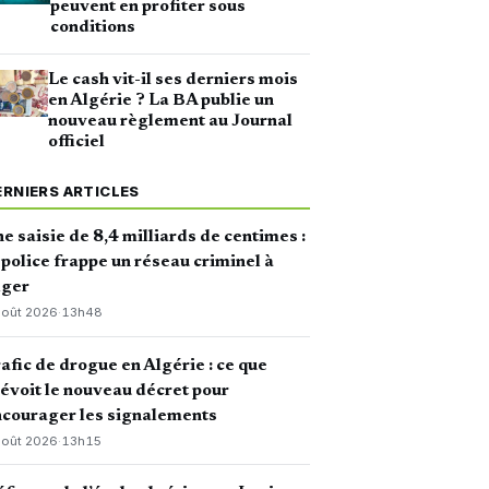
peuvent en profiter sous
conditions
Le cash vit-il ses derniers mois
en Algérie ? La BA publie un
nouveau règlement au Journal
officiel
ERNIERS ARTICLES
e saisie de 8,4 milliards de centimes :
 police frappe un réseau criminel à
lger
août 2026
·
13h48
afic de drogue en Algérie : ce que
évoit le nouveau décret pour
courager les signalements
août 2026
·
13h15