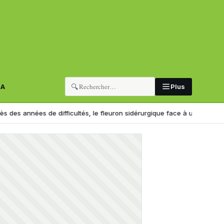
🔍
RA
Plus
 de difficultés, le fleuron sidérurgique face à un tournant
Importati