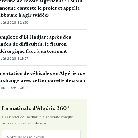
forme de l’école algérienne : Louisa
noune conteste le projet et appelle
bboune à agir (vidéo)
août 2026
·
12h38
mplexe d’El Hadjar : après des
nées de difficultés, le fleuron
dérurgique face à un tournant
août 2026
·
11h27
portation de véhicules en Algérie : ce
i change avec cette nouvelle décision
août 2026
·
20h24
La matinale d'Algérie 360°
L'essentiel de l'actualité algérienne chaque
matin dans votre boîte mail.