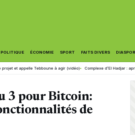
POLITIQUE
ÉCONOMIE
SPORT
FAITS DIVERS
DIASPO
pelle Tebboune à agir (vidéo)
Complexe d’El Hadjar : après des années
u 3 pour Bitcoin:
onctionnalités de