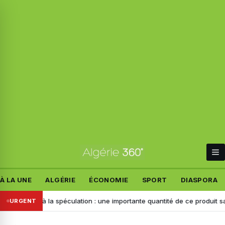
À LA UNE
ALGÉRIE
ÉCONOMIE
SPORT
DIASPORA
estiné à la spéculation : une importante quantité de ce produit saisie à
URGENT