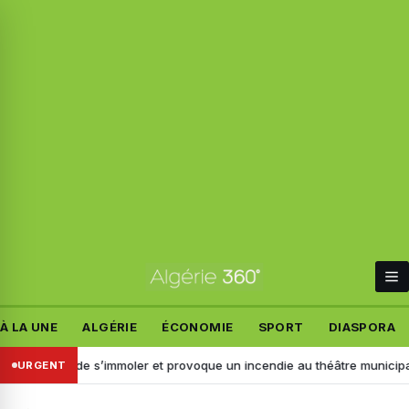
À LA UNE
ALGÉRIE
ÉCONOMIE
SPORT
DIASPORA
tente de s’immoler et provoque un incendie au théâtre municipal : L’APC de
URGENT