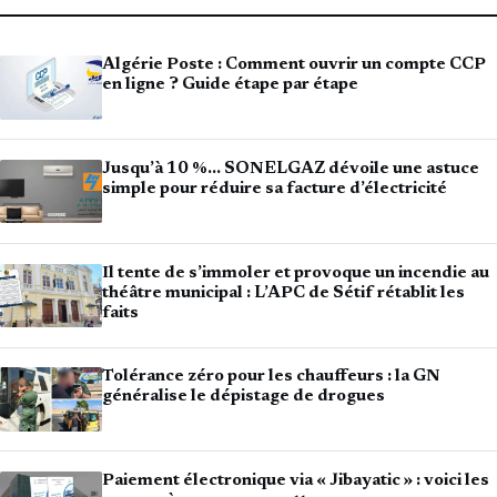
Algérie Poste : Comment ouvrir un compte CCP
en ligne ? Guide étape par étape
Jusqu’à 10 %… SONELGAZ dévoile une astuce
simple pour réduire sa facture d’électricité
Il tente de s’immoler et provoque un incendie au
théâtre municipal : L’APC de Sétif rétablit les
faits
Tolérance zéro pour les chauffeurs : la GN
généralise le dépistage de drogues
Paiement électronique via « Jibayatic » : voici les