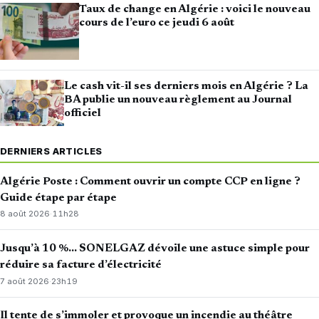
Taux de change en Algérie : voici le nouveau
cours de l’euro ce jeudi 6 août
Le cash vit-il ses derniers mois en Algérie ? La
BA publie un nouveau règlement au Journal
officiel
DERNIERS ARTICLES
Algérie Poste : Comment ouvrir un compte CCP en ligne ?
Guide étape par étape
8 août 2026
·
11h28
Jusqu’à 10 %… SONELGAZ dévoile une astuce simple pour
réduire sa facture d’électricité
7 août 2026
·
23h19
Il tente de s’immoler et provoque un incendie au théâtre