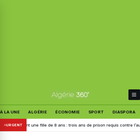
À LA UNE
ALGÉRIE
ÉCONOMIE
SPORT
DIASPORA
 ciblant une fille de 8 ans : trois ans de prison requis contre l’auteur d
URGENT