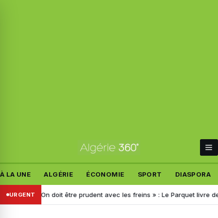
À LA UNE
ALGÉRIE
ÉCONOMIE
SPORT
DIASPORA
ates
« On doit être prudent avec les freins » : Le Parquet livre de 
URGENT