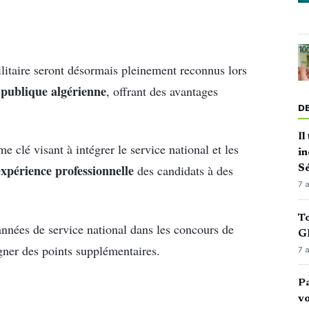
ilitaire seront désormais pleinement reconnus lors
 publique algérienne
, offrant des avantages
D
Il
e clé visant à intégrer le service national et les
in
expérience professionnelle
des candidats à des
Sé
7 
To
nnées de service national dans les concours de
GN
gner des points supplémentaires.
7 
Pa
vo