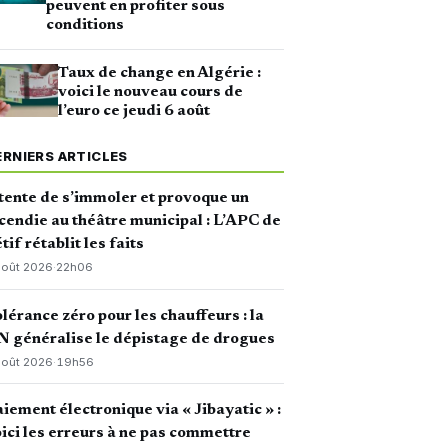
peuvent en profiter sous
conditions
Taux de change en Algérie :
voici le nouveau cours de
l’euro ce jeudi 6 août
ERNIERS ARTICLES
 tente de s’immoler et provoque un
cendie au théâtre municipal : L’APC de
tif rétablit les faits
août 2026
·
22h06
lérance zéro pour les chauffeurs : la
 généralise le dépistage de drogues
août 2026
·
19h56
iement électronique via « Jibayatic » :
ici les erreurs à ne pas commettre