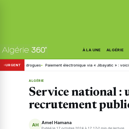
À LA UNE
ALGÉRIE
ge de drogues
Paiement électronique via « Jibayatic » : voici les err
URGENT
ALGÉRIE
Service national : 
recrutement publi
Amel Hamana
AH
Publié le 17 octobre 2024 à 17:17
2 min de lecture