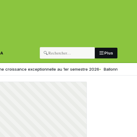
🔍
RA
Plus
sance exceptionnelle au 1er semestre 2026
Ballonnements ou digestion l