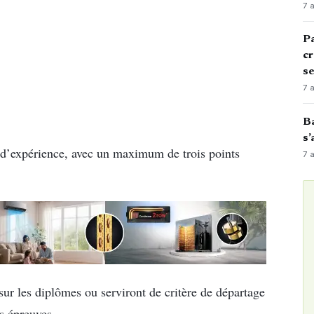
7 
Pa
cr
s
7 
Ba
s’
 d’expérience, avec un maximum de trois points
7 
sur les diplômes ou serviront de critère de départage
s épreuves.