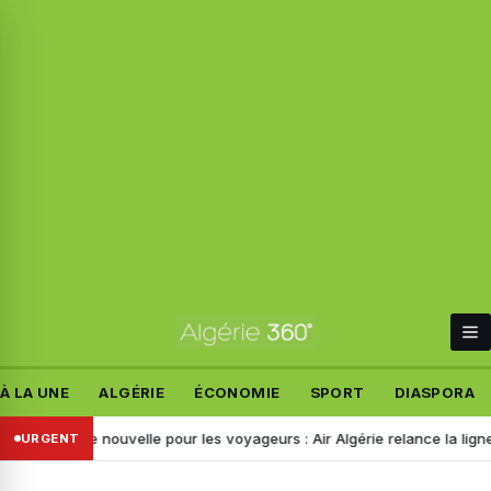
À LA UNE
ALGÉRIE
ÉCONOMIE
SPORT
DIASPORA
onne nouvelle pour les voyageurs : Air Algérie relance la ligne Alger–
URGENT