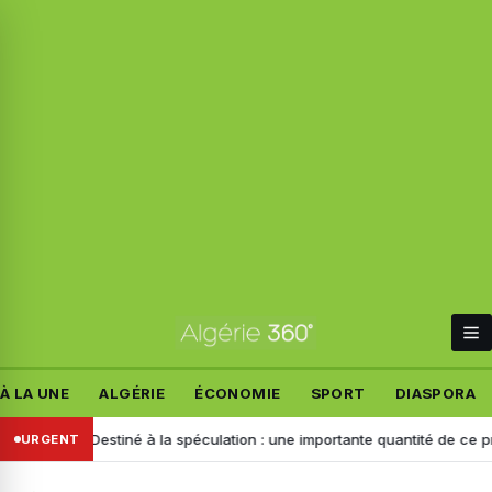
À LA UNE
ALGÉRIE
ÉCONOMIE
SPORT
DIASPORA
d
Destiné à la spéculation : une importante quantité de ce produit sais
URGENT