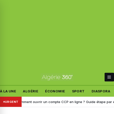
À LA UNE
ALGÉRIE
ÉCONOMIE
SPORT
DIASPORA
oste : Comment ouvrir un compte CCP en ligne ? Guide étape par étape
URGENT