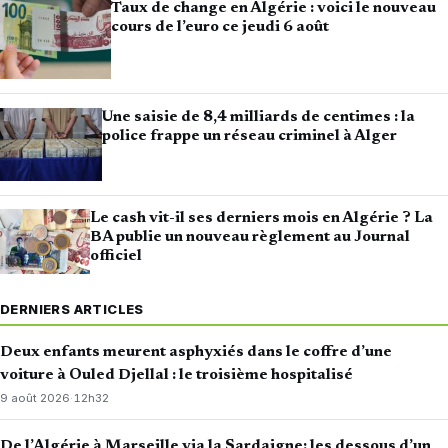
Taux de change en Algérie : voici le nouveau
cours de l’euro ce jeudi 6 août
Une saisie de 8,4 milliards de centimes : la
police frappe un réseau criminel à Alger
Le cash vit-il ses derniers mois en Algérie ? La
BA publie un nouveau règlement au Journal
officiel
DERNIERS ARTICLES
Deux enfants meurent asphyxiés dans le coffre d’une
voiture à Ouled Djellal : le troisième hospitalisé
9 août 2026
·
12h32
De l’Algérie à Marseille via la Sardaigne: les dessous d’un