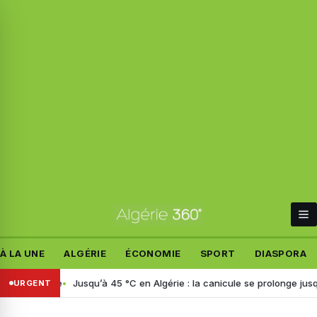
À LA UNE
ALGÉRIE
ÉCONOMIE
SPORT
DIASPORA
n Italie
Jusqu’à 45 °C en Algérie : la canicule se prolonge jusqu’à m
URGENT