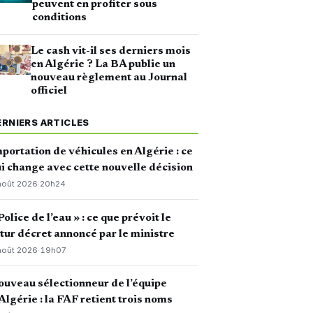
peuvent en profiter sous
conditions
Le cash vit-il ses derniers mois
en Algérie ? La BA publie un
nouveau règlement au Journal
officiel
ERNIERS ARTICLES
portation de véhicules en Algérie : ce
i change avec cette nouvelle décision
août 2026
·
20h24
Police de l’eau » : ce que prévoit le
tur décret annoncé par le ministre
août 2026
·
19h07
uveau sélectionneur de l’équipe
Algérie : la FAF retient trois noms