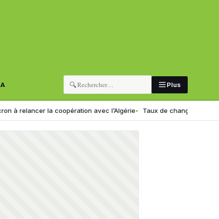
🔍
RA
Plus
lancer la coopération avec l’Algérie
Taux de change en Algérie : voi