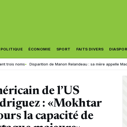
POLITIQUE
ÉCONOMIE
SPORT
FAITS DIVERS
DIASPO
is noms
Disparition de Manon Relandeau : sa mère appelle Macron à re
méricain de l’US
driguez : «Mokhtar
urs la capacité de