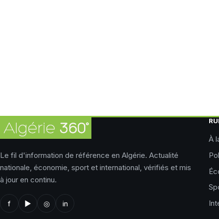
RU
À l
Le fil d'information de référence en Algérie. Actualité
Pol
nationale, économie, sport et international, vérifiés et mis
Éc
à jour en continu.
Sp
Int
f
▶
◎
in