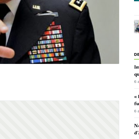
D
Im
qu
6 
« 
fu
6 
No
d’