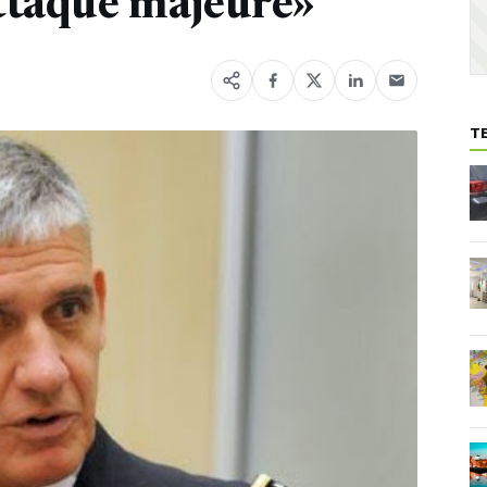
ttaque majeure»
T