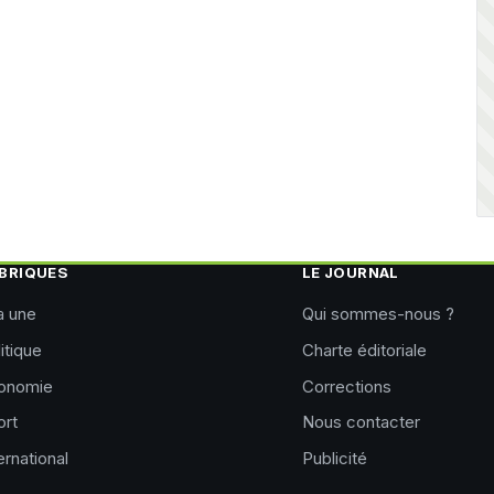
BRIQUES
LE JOURNAL
a une
Qui sommes-nous ?
itique
Charte éditoriale
onomie
Corrections
ort
Nous contacter
ernational
Publicité